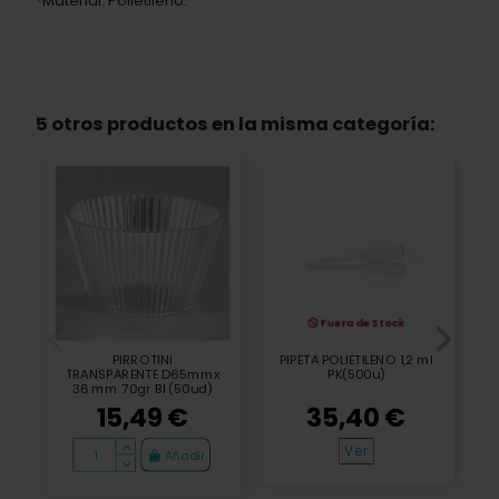
*Material
: Polietileno.
5 otros productos en la misma categoría:
Fuera de Stock
PIRROTINI
PIPETA POLIETILENO 1,2 ml
TRANSPARENTE D65mmx
PK(500u)
36 mm 70gr Bl (50ud)
15,49 €
35,40 €
Ver
Añadir