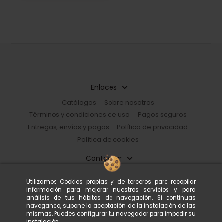
Enlaces
Catálogos
Sobre nosotros
Términos y condiciones de uso
Pagos seguros
Entregas, envíos y pagos
Política de privacidad
Política de cookies
Contactar
Restorhome
Utilizamos Cookies propias y de terceros para recopilar
Paseo de Guayaquil, 39 |08030 Barcelona, España
información para mejorar nuestros servicios y para
933 602 600
tienda@restorhome.es
análisis de tus hábitos de navegación. Si continuas
navegando, supone la aceptación de la instalación de las
mismas. Puedes configurar tu navegador para impedir su
instalación.