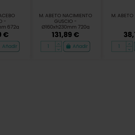
 ACEBO
M. ABETO NACIMIENTO
M. ABETO
O -
GUSCIO -
mm 672g
Ø160xh230mm 720g
9 €
131,89 €
38,
Añadir
Añadir