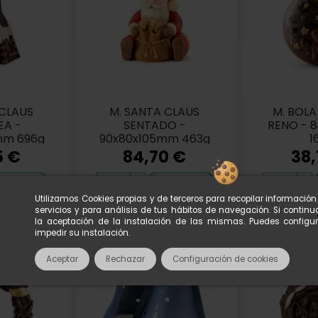
 CLAUS
M. SANTA CLAUS
M. BOL
EA -
SENTADO -
RENO - 
mm 696g
90x80x105mm 463g
1
5 €
84,70 €
38,
Añadir
Añadir
Utilizamos Cookies propias y de terceros para recopilar informació
servicios y para análisis de tus hábitos de navegación. Si conti
la aceptación de la instalación de las mismas. Puedes configu
impedir su instalación.
Aceptar
Rechazar
Configuración de cookies