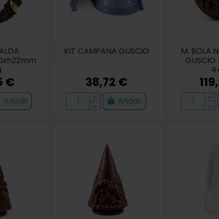
NALDA
KIT CAMPANA GUSCIO
M. BOLA 
30xh22mm
GUSCIO 
g
4
5 €
38,72 €
119
Añadir
Añadir