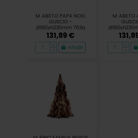
M. ABETO PAPA NOEL
M. ABETO
GUSCIO -
GUSCI
Ø160xh230mm 763g
Ø160xh230
131,89 €
131,8
Añadir
M. PINO FAMILIA RENOS