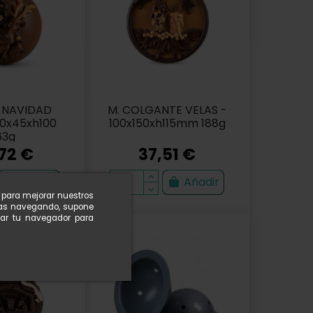
A NAVIDAD
M. COLGANTE VELAS -
80x45xh100
100x150xh115mm 188g
63g
72 €
37,51 €
Añadir
Añadir
n para mejorar nuestros
nuas navegando, supone
rar tu navegador para