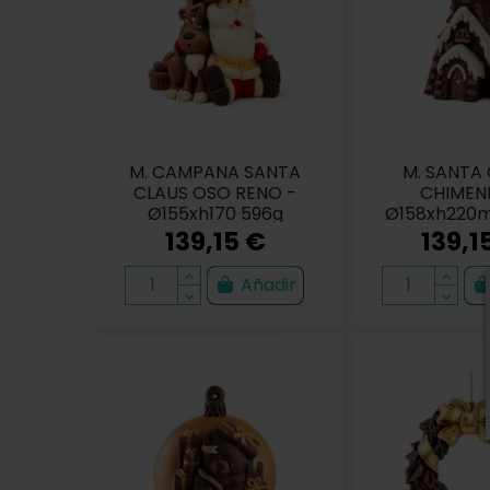
M. CAMPANA SANTA
M. SANTA
CLAUS OSO RENO -
CHIMEN
Ø155xh170 596g
Ø158xh220
139,15 €
139,1
Añadir