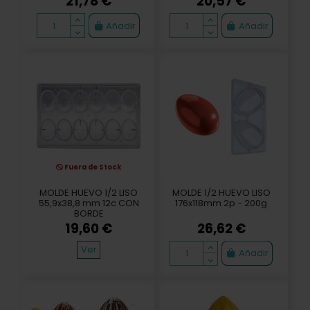
21,78 €
20,57 €
Añadir
Añadir
Fuera de Stock
MOLDE HUEVO 1/2 LISO
MOLDE 1/2 HUEVO LISO
55,9x38,8 mm 12c CON
176x118mm 2p - 200g
BORDE
19,60 €
26,62 €
Ver
Añadir