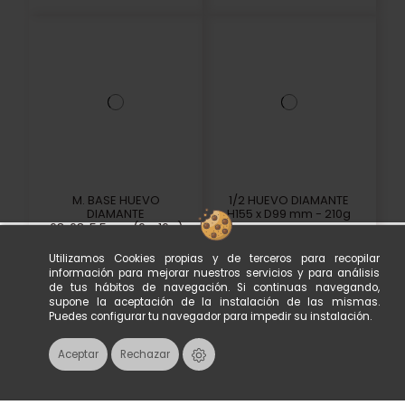
M. BASE HUEVO
1/2 HUEVO DIAMANTE
DIAMANTE
H155 x D99 mm - 210g
68x68x5.5mm (6c, 16g)
20,57 €
22,99 €
Utilizamos Cookies propias y de terceros para recopilar
información para mejorar nuestros servicios y para análisis
Añadir
Añadir
de tus hábitos de navegación. Si continuas navegando,
supone la aceptación de la instalación de las mismas.
Puedes configurar tu navegador para impedir su instalación.
Aceptar
Rechazar