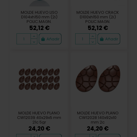
MOLDE HUEVO LISO
MOLDE HUEVO CRACK
D104xh150 mm (2i)
D100xh150 mm (2i)
POLIC.MAGN.
POLIC.MAGN.
52,12 €
52,12 €
Añadir
Añadir
MOLDE HUEVO PLANO
MOLDE HUEVO PLANO
CW12039 40x29x5 mm
CW12028 140x92x10
21c 5gr
mm 2c
24,20 €
24,20 €