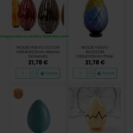
ntrega producto restante 20/30 dias confirmación
MOLDE HUEVO COCOA
MOLDE HUEVO
h165xD93,5mm Alberto
BLOSSOM
Simianato
h165xD105mm Philip
Khoury
21,78 €
21,78 €
Añadir
Añadir