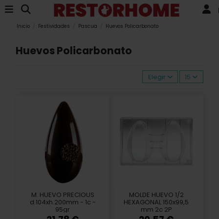
Inicio
Festividades
Pascua
Huevos Policarbonato
Huevos Policarbonato
Elegir
15
M. HUEVO PRECIOUS
MOLDE HUEVO 1/2
d.104xh.200mm - 1c -
HEXAGONAL 150x99,5
95gr
mm 2c 2P