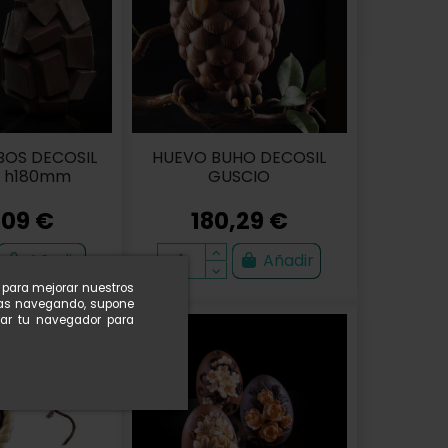
OS DECOSIL
HUEVO BUHO DECOSIL
 h180mm
GUSCIO
,09 €
180,29 €
Añadir
Añadir
n para mejorar nuestros
nuas navegando, supone
rar tu navegador para