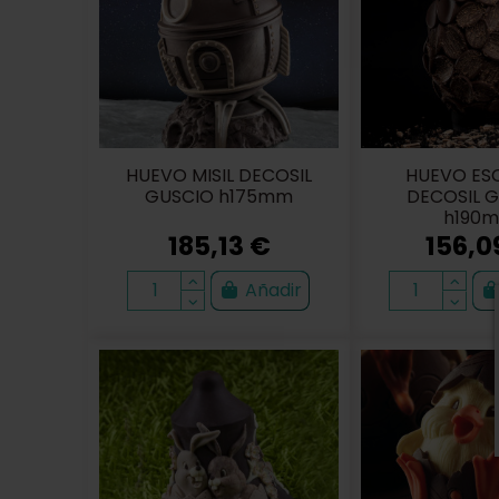
HUEVO MISIL DECOSIL
HUEVO ES
GUSCIO h175mm
DECOSIL 
h190
185,13 €
156,0
Añadir