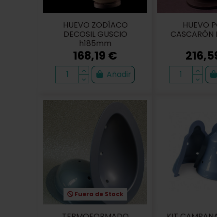
HUEVO ZODÍACO
HUEVO P
DECOSIL GUSCIO
CASCARÓN 
h185mm
168,19 €
216,5
Añadir
Fuera de Stock
TERMOFORMADO
KIT CAMPAN