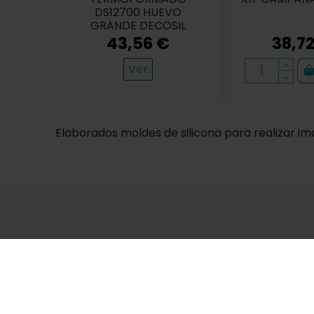
DS12700 HUEVO
GRANDE DECOSIL
43,56 €
38,7
Catálogos
Sobre nosotros
Términ
Ver
Restorhome
Paseo de
Elaborados moldes de silicona para realizar im