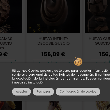
CAMAS
HUEVO INFINITY
HUEVO CUB
GUSCIO
DECOSIL GUSCIO
GUSCIO
mm
9 €
156,09 €
156
Añadir
Añadir
Utilizamos Cookies propias y de terceros para recopilar informació
servicios y para análisis de tus hábitos de navegación. Si conti
la aceptación de la instalación de las mismas. Puedes configu
impedir su instalación.
Aceptar
Rechazar
Configuración de cookies