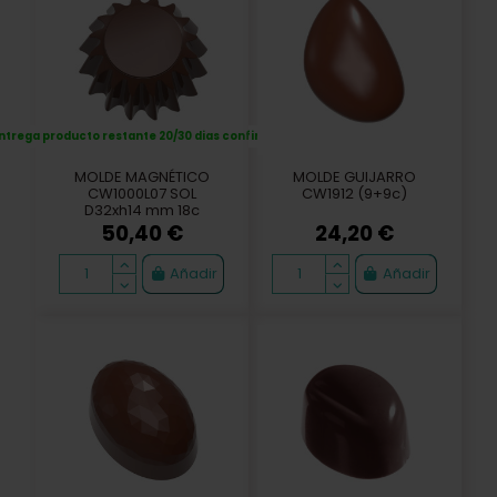
ntrega producto restante 20/30 dias confirmación
MOLDE MAGNÉTICO
MOLDE GUIJARRO
CW1000L07 SOL
CW1912 (9+9c)
D32xh14 mm 18c
50,40 €
24,20 €
Añadir
Añadir