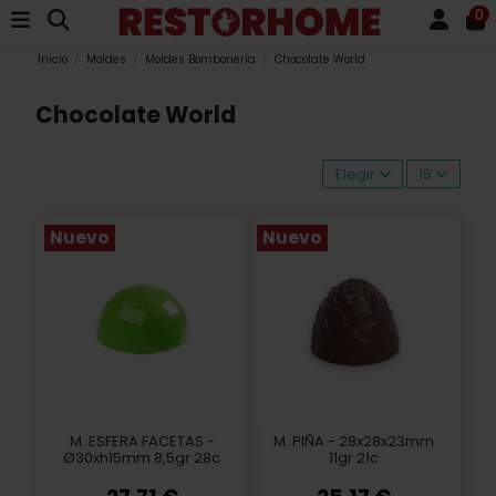
0
Inicio
Moldes
Moldes Bombonería
Chocolate World
Chocolate World
Elegir
15
Nuevo
Nuevo
M. ESFERA FACETAS -
M. PIÑA - 28x28x23mm
Ø30xh15mm 8,5gr 28c
11gr 21c