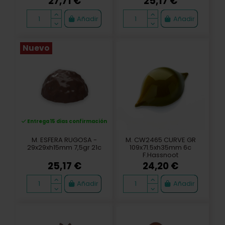
27,71 €
25,17 €
Añadir
Añadir
Nuevo
Entrega 15 dias confirmación
M. ESFERA RUGOSA -
M. CW2465 CURVE GR
29x29xh15mm 7,5gr 21c
109x71.5xh35mm 6c
F.Hassnoot
25,17 €
24,20 €
Añadir
Añadir