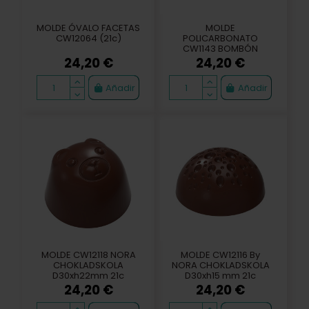
MOLDE ÓVALO FACETAS
MOLDE
CW12064 (21c)
POLICARBONATO
CW1143 BOMBÓN
PEPPER
24,20 €
24,20 €
Añadir
Añadir
MOLDE CW12118 NORA
MOLDE CW12116 By
CHOKLADSKOLA
NORA CHOKLADSKOLA
D30xh22mm 21c
D30xh15 mm 21c
24,20 €
24,20 €