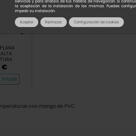
servicios y para análisis de tus hábitos de navegación. Si conti
la aceptación de la instalación de las mismas. Puedes configu
impedir su instalación.
Aceptar
Rechazar
Configuración de cookies
 PLANA
 ALTA
TURA
2 €
Añadir
 temperaturas con mango de PVC.