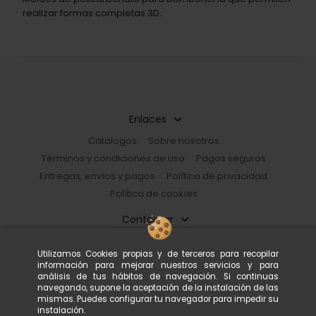
realizar formas completas 3D.
Enlaces
Catálogos
Sobre nosotros
Términos y condiciones de uso
Pagos seguros
Entregas, envíos y pagos
Política de privacidad
Política de cookies
Contactar
Restorhome
Utilizamos Cookies propias y de terceros para recopilar
Paseo de Guayaquil, 39 |08030 Barcelona, España
información para mejorar nuestros servicios y para
933 602 600
tienda@restorhome.es
análisis de tus hábitos de navegación. Si continuas
navegando, supone la aceptación de la instalación de las
mismas. Puedes configurar tu navegador para impedir su
instalación.