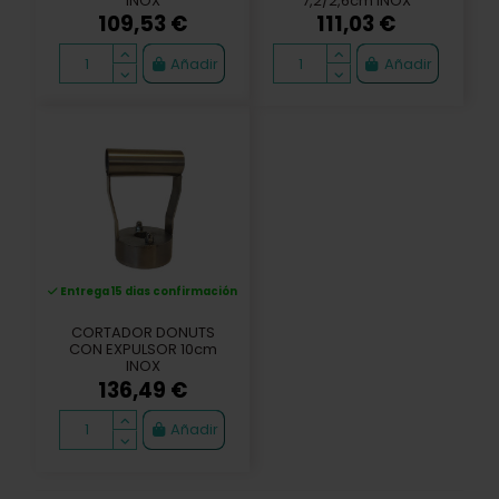
INOX
7,2/2,6cm INOX
109,53 €
111,03 €
Añadir
Añadir
Entrega 15 dias confirmación
CORTADOR DONUTS
CON EXPULSOR 10cm
INOX
136,49 €
Añadir