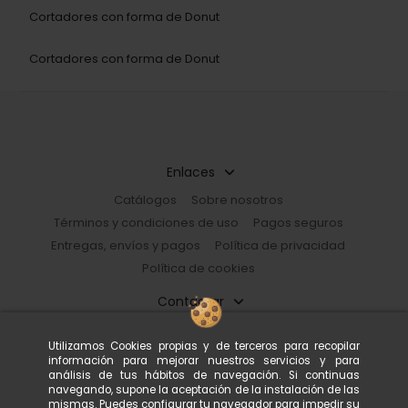
Cortadores con forma de Donut
Cortadores con forma de Donut
Enlaces
Catálogos
Sobre nosotros
Términos y condiciones de uso
Pagos seguros
Entregas, envíos y pagos
Política de privacidad
Política de cookies
Contactar
Restorhome
Utilizamos Cookies propias y de terceros para recopilar
Paseo de Guayaquil, 39 |08030 Barcelona, España
información para mejorar nuestros servicios y para
933 602 600
tienda@restorhome.es
análisis de tus hábitos de navegación. Si continuas
navegando, supone la aceptación de la instalación de las
mismas. Puedes configurar tu navegador para impedir su