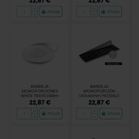
22,87 €
22,87 €
Añadir
Añadir
BANDEJA
BANDEJA
MONOPORCIONES
MONOPORCIÓN
WHITE TRAYS D86m
140x40mm PK(100u)
(100u)
BLACK TRAYS
22,87 €
22,87 €
Añadir
Añadir