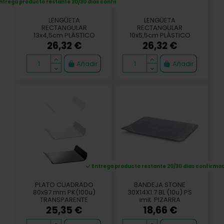
ntrega producto restante 20/30 dias confirmación
LENGÜETA
LENGÜETA
RECTANGULAR
RECTANGULAR
13x4,5cm PLÁSTICO
10x5,5cm PLÁSTICO
NEGRO(100u)
TRANS(100u)
26,32 €
26,32 €
Añadir
Añadir
Entrega producto restante 20/30 dias confirma
PLATO CUADRADO
BANDEJA STONE
80x97 mm PK(100u)
30X14X1.7 BL (10u) PS
TRANSPARENTE
imit. PIZARRA
25,35 €
18,66 €