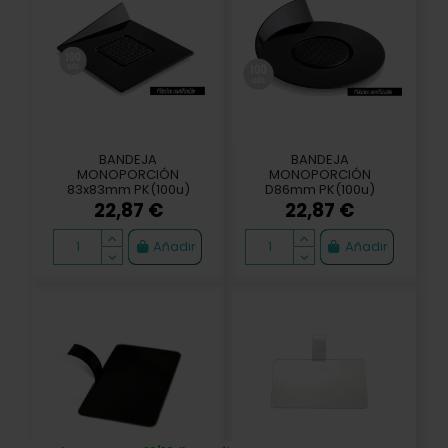
BANDEJA
BANDEJA
MONOPORCIÓN
MONOPORCIÓN
83x83mm PK(100u)
D86mm PK(100u)
BLACK TRAYS
BLACK TRAYS
22,87 €
22,87 €
Añadir
Añadir