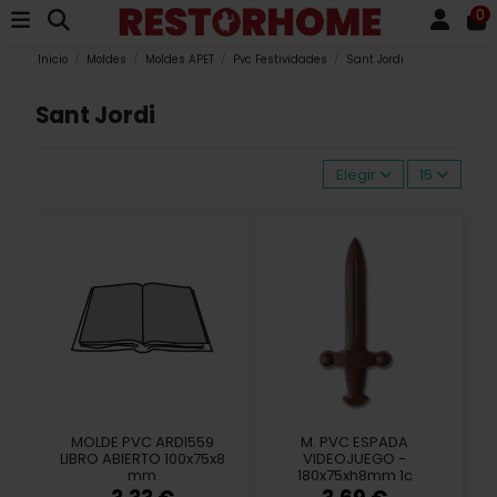
0
Inicio
Moldes
Moldes APET
Pvc Festividades
Sant Jordi
Sant Jordi
Elegir
15
MOLDE PVC ARDI559
M. PVC ESPADA
LIBRO ABIERTO 100x75x8
VIDEOJUEGO -
mm
180x75xh8mm 1c