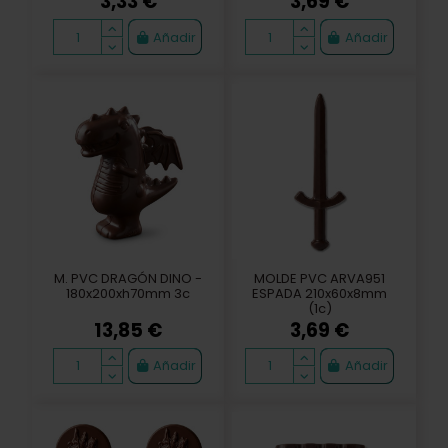
3,33 €
3,69 €
Añadir
Añadir
M. PVC DRAGÓN DINO -
MOLDE PVC ARVA951
180x200xh70mm 3c
ESPADA 210x60x8mm
(1c)
13,85 €
3,69 €
Añadir
Añadir