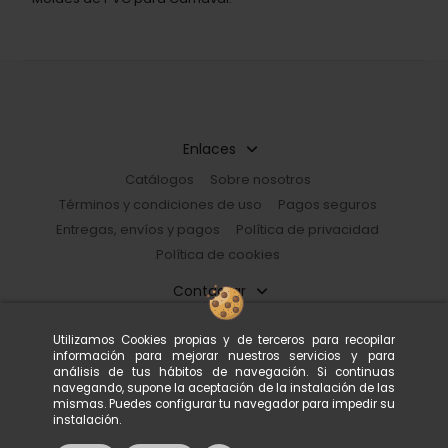
Enlaces
Catálogos
Sobre nosotros
Términos y condiciones de uso
Pagos seguros
Entregas, envíos y pagos
Política de privacidad
Política de cookies
Contactar
Restorhome
Utilizamos Cookies propias y de terceros para recopilar
Paseo de Guayaquil, 39 |08030 Barcelona, España
información para mejorar nuestros servicios y para
933 602 600
tienda@restorhome.es
análisis de tus hábitos de navegación. Si continuas
navegando, supone la aceptación de la instalación de las
mismas. Puedes configurar tu navegador para impedir su
instalación.
© Restorhome. Todos los derechos reservados.