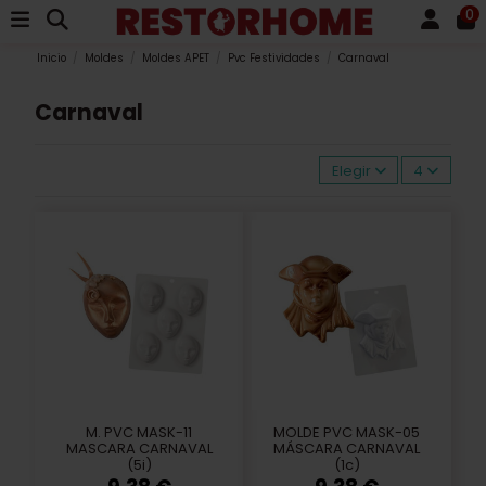
0
Inicio
Moldes
Moldes APET
Pvc Festividades
Carnaval
Carnaval
Elegir
4
M. PVC MASK-11
MOLDE PVC MASK-05
MASCARA CARNAVAL
MÁSCARA CARNAVAL
(5i)
(1c)