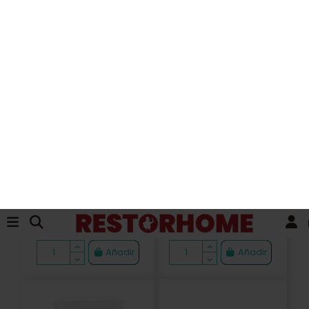
60,91 €
133,40 €
Añadir
Añadir
Entrega producto restante 20/30 dias confirma
EXPOSITOR 3 CONOS
EXPOSITOR 5 CONOS
HELADO INOX
HELADO 24x8x8cm
PLEXIGLAS
39,99 €
14,29 €
Añadir
Añadir