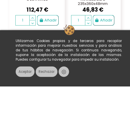
235x360x48mm
112,47 €
46,83 €
Añadir
Añadir
Producto disponible con otras opciones
CAJA EXPOSITORA
EXPOSITOR HULA UP -
240x180xh.80 mm
NEGRO 300mm
METACRILATO
30,61 €
38,05 €
Ver
Añadir