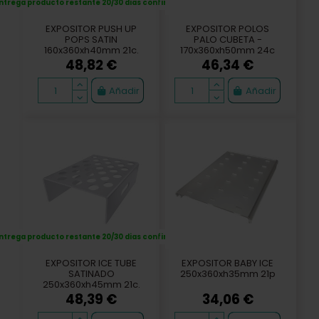
ntrega producto restante 20/30 dias confirmación
EXPOSITOR PUSH UP
EXPOSITOR POLOS
POPS SATIN
PALO CUBETA -
160x360xh40mm 21c.
170x360xh50mm 24c
48,82 €
46,34 €
Añadir
Añadir
ntrega producto restante 20/30 dias confirmación
EXPOSITOR ICE TUBE
EXPOSITOR BABY ICE
SATINADO
250x360xh35mm 21p
250x360xh45mm 21c.
48,39 €
34,06 €