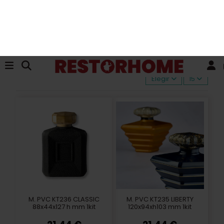
Inicio
Moldes
Moldes APET
Pvc Festividades
Dia de la Madre
Dia de la Madre
Elegir
15
M. PVC KT236 CLASSIC
M. PVC KT235 LIBERTY
88x44x127 h mm 1kit
120x94xh103 mm 1kit