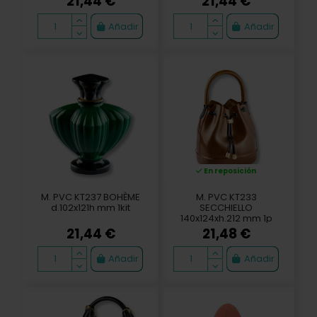
21,44 €
21,44 €
Añadir
Añadir
En reposición
M. PVC KT237 BOHÈME
M. PVC KT233
d.102x121h mm 1kit
SECCHIELLO
140x124xh.212 mm 1p
21,44 €
21,48 €
Añadir
Añadir