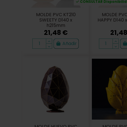
CONSULTAR Disponibilida
MOLDE PVC KT210
MOLDE PVC
SWEETY D140 x
HAPPY D140 
h215mm
21,48 €
21,4
Añadir
MOLDE HUEVO PVC
MOLDE PVC