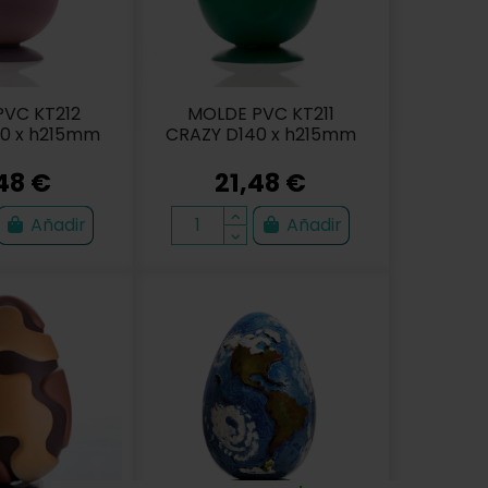
VC KT212
MOLDE PVC KT211
40 x h215mm
CRAZY D140 x h215mm
48 €
21,48 €
Añadir
Añadir