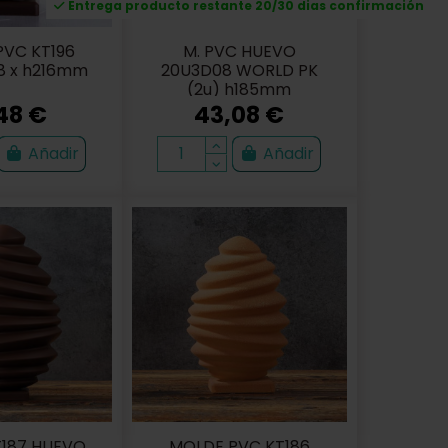
Entrega producto restante 20/30 dias confirmación
VC KT196
M. PVC HUEVO
8 x h216mm
20U3D08 WORLD PK
(2u) h185mm
48 €
43,08 €
Añadir
Añadir
187 HUEVO
MOLDE PVC KT186