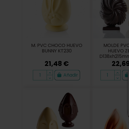
M. PVC CHOCO HUEVO
MOLDE PVC
BUNNY KT230
HUEVO Z
D138xh215mm
21,48 €
22,6
Añadir