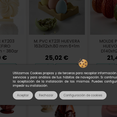
 KT203
M. PVC KT231 HUEVERA
MOLDE P
EFIRO
163x112xh.80 mm 6+1m
HUEVO
 - 380gr
D140xh
34
9 €
25,02 €
21,
Añadir
Añadir
Utilizamos Cookies propias y de terceros para recopilar informació
servicios y para análisis de tus hábitos de navegación. Si conti
la aceptación de la instalación de las mismas. Puedes configu
impedir su instalación.
Aceptar
Rechazar
Configuración de cookies