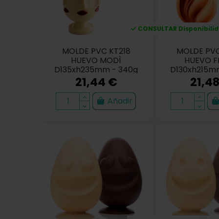
CONSULTAR Disponibilida
MOLDE PVC KT218
MOLDE PVC
HUEVO MODÌ
HUEVO F
D135xh235mm - 340g
D130xh215m
21,44 €
21,4
Añadir