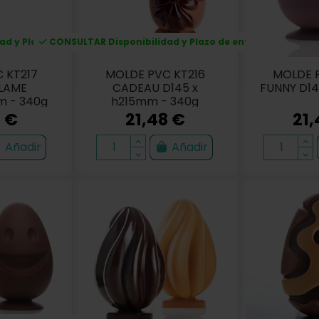
d y Plazo de entrega
CONSULTAR Disponibilidad y Plazo de entrega
 KT217
MOLDE PVC KT216
MOLDE P
LAME
CADEAU D145 x
FUNNY D1
m - 340g
h215mm - 340g
8 €
21,48 €
21,
Añadir
Añadir