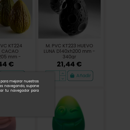
VC KT224
M. PVC KT223 HUEVO
 CACAO
LUNA D140xh200 mm -
205 mm -
340gr
0gr
44 €
21,44 €
Añadir
Añadir
n para mejorar nuestros
nuas navegando, supone
rar tu navegador para