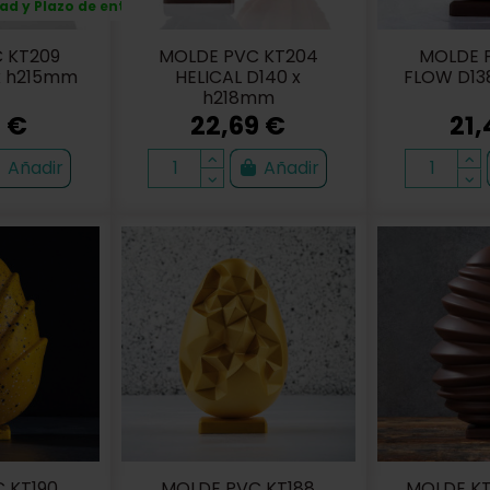
d y Plazo de entrega
 KT209
MOLDE PVC KT204
MOLDE P
x h215mm
HELICAL D140 x
FLOW D13
h218mm
8 €
22,69 €
21,
Añadir
Añadir
 KT190
MOLDE PVC KT188
MOLDE KT