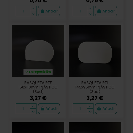
0,76 €
0,76 €
Añadir
Añadir
En reposición
RASQUETA RTF
RASQUETA RTL
150x110mm PLÁSTICO
145x95mm PLÁSTICO
(3ud)
(3ud)
3,27 €
3,27 €
Añadir
Añadir