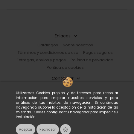
Enlaces
Catálogos
Sobre nosotros
Términos y condiciones de uso
Pagos seguros
Entregas, envíos y pagos
Política de privacidad
Política de cookies
Contactar
Restorhome
Utilizamos Cookies propias y de terceros para recopilar
Paseo de Guayaquil, 39 |08030 Barcelona, España
información para mejorar nuestros servicios y para
933 602 600
tienda@restorhome.es
análisis de tus hábitos de navegación. Si continuas
navegando, supone la aceptación de la instalación de las
mismas. Puedes configurar tu navegador para impedir su
instalación.
© Restorhome. Todos los derechos reservados.
Aceptar
Rechazar