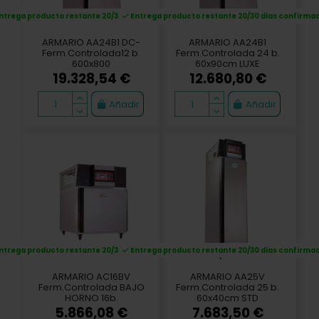
Añadir
Añadir
Entrega producto restante 20/30 dias confirmación
ARMARIO AA20V
DOSIFICADOR DOX 45
Ferm.Controlada 20 b.
60x40cm STD
8.636,98 €
3.327,50 €
Añadir
Añadir