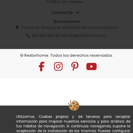
2.1
3.2
9.559,00 €
10.103,50 €
Añadir
Añadir
Entrega 15 dias confirmación
Entrega producto restante 20/30 dias confirma
DOSIFICADOR
DOSIFICADOR
MEZCLADOR DOMIX 60
MEZCLADOR DOMIX 60
3.1
2.2
10.018,80 €
9.135,50 €
Utilizamos Cookies propias y de terceros para recopilar
Añadir
Añadir
información para mejorar nuestros servicios y para análisis de
tus hábitos de navegación. Si continuas navegando, supone la
aceptación de la instalación de las mismas. Puedes configurar