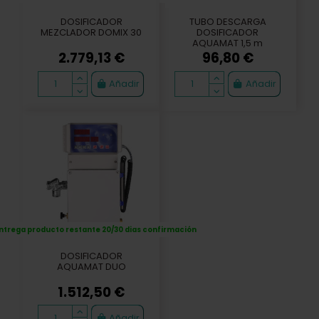
GRUPO MEZCLADOR
KIT DE DESCARGA
COMPLETO DOX-
MANGUERA DOX25
25G/DOX35
705,43 €
112,29 €
Añadir
Añadir