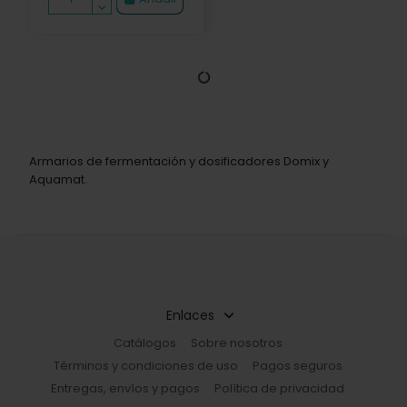
ntrega producto restante 20/30 dias confirmación
Entrega producto restante 20/30 dias confirma
DOSIFICADOR ACEITE
DOSIFICADOR
OILDOX
MEZCLADOR DOMIX 70
3.1
6.140,75 €
10.805,30 €
Añadir
Añadir
ntrega producto restante 20/30 dias confirmación
Entrega producto restante 20/30 dias confirma
DOSIFICADOR
DOSIFICADOR
MEZCLADOR DOMIX 70
MEZCLADOR DOMIX 60