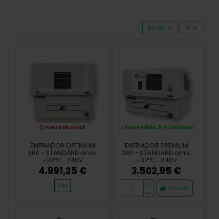
ntrega producto restante 20/30 dias confirmación
Entrega producto restante 20/30 dias confirma
ARMARIO AA24B1 DC-
ARMARIO AA24B1
Ferm.Controlada12 b.
Ferm.Controlada 24 b.
600x800
60x90cm LUXE
19.328,54 €
12.680,80 €
Añadir
Añadir