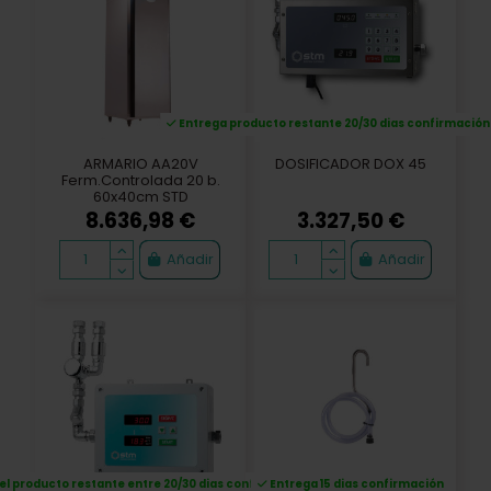
DOSIFICADOR
DOSIFICADOR
AQUAMAT DUO
AQUAMAT HQ-DN15
1.512,50 €
1.197,90 €
Añadir
Añadir
Entrega 15 dias confirmación
DOSIFICADOR
GRUPO MEZCLADOR
AQUAMAT BASIC DN13
COMPLETO DOX-25M
1.197,90 €
520,30 €
Añadir
Añadir