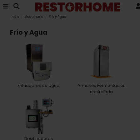
Ver
Añadir
Entrega producto restante 20/30 dias confirma
ARMARIO AA16LEV 16
ARMARIO AA9LEV - 9
CUBETAS 41x53x14,5cm
CUBETAS 41x53x14,5cm
8.267,93 €
5.598,67 €
Añadir
Añadir