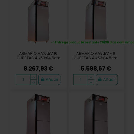
ntrega producto restante 20/30 dias confirmación
Entrega producto restante 20/30 dias confirma
ARMARIO AC16BV
ARMARIO AA25V
Ferm.Controlada BAJO
Ferm.Controlada 25 b.
HORNO 16b.
60x40cm STD
5.866,08 €
7.683,50 €
Añadir
Añadir
ARMARIO AU1x24V
ARMARIO AA24V
Ferm.Controlada
Ferm.Controlada 24 b.
CARRO 60x40X170cm
60x40cm - LUXE
7.562,50 €
10.393,90 €