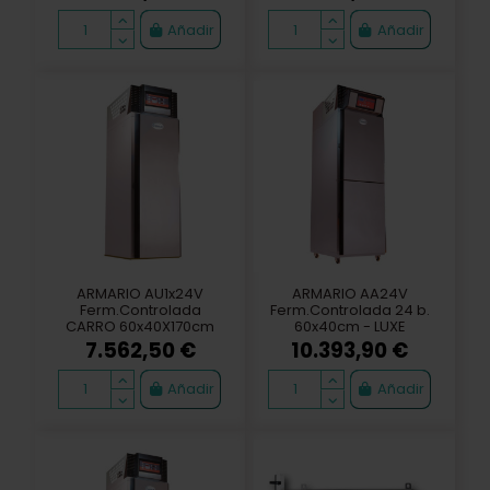
el producto restante entre 20/30 dias confirmación pedido
Entrega 15 dias confirmación
DOSIFICADOR
TUBO DESCARGA
MEZCLADOR DOMIX 30
DOSIFICADOR
AQUAMAT 1,5 m
2.779,13 €
96,80 €
Añadir
Añadir
ntrega producto restante 20/30 dias confirmación
Entrega producto restante 20/30 dias confirma