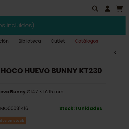
s incluidos).
ción
Biblioteca
Outlet
Catálogos
CHOCO HUEVO BUNNY KT230
evo Bunny
Ø147 × h215 mm.
MO00081416
Stock: 1 Unidades
des en stock