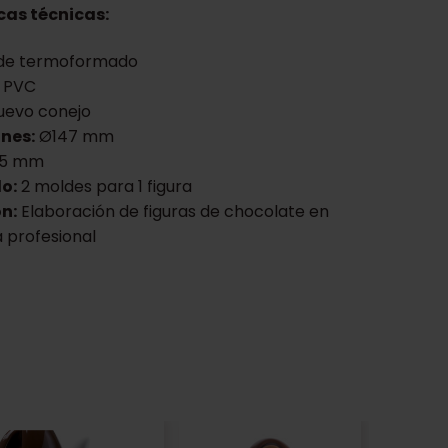
cas técnicas:
de termoformado
PVC
evo conejo
nes:
Ø147 mm
15 mm
o:
2 moldes para 1 figura
n:
Elaboración de figuras de chocolate en
a profesional