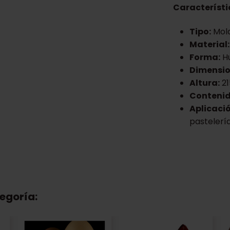
Característi
Tipo:
Mol
Material:
Forma:
Hu
Dimensio
Altura:
2
Contenid
Aplicació
pastelerí
egoría: