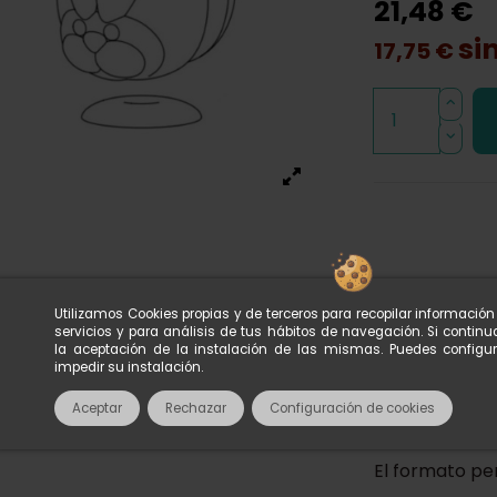
21,48 €
si
17,75 €
Descripci
Utilizamos Cookies propias y de terceros para recopilar informació
Acerca de
servicios y para análisis de tus hábitos de navegación. Si conti
la aceptación de la instalación de las mismas. Puedes configu
impedir su instalación.
Molde de
PVC
Aceptar
Rechazar
Configuración de cookies
diseñado para
El formato pe