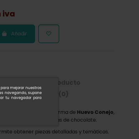
n iva
Añadir
ón
Detalles del producto
n para mejorar nuestros
 PAVONI
Reseñas
(0)
nuas navegando, supone
rar tu navegador para
 termoformado
con forma de
Huevo Conejo
,
 la elaboración de figuras de chocolate.
rmite obtener piezas detalladas y temáticas.