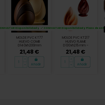
NSULTAR Disponibilidad y Plazo de entrega
CONSULTAR Disponibilidad y Plazo de ent
MOLDE PVC KT77
MOLDE PVC KT217
HUEVO COMB
HUEVO FLAME
D140xh200mm
D130xh215mm -
340g
21,48 €
21,48 €
Añadir
Añadir