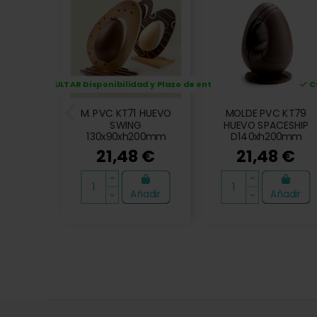
CONSULTAR Disponibilidad y Plazo de entrega
CO
M. PVC KT71 HUEVO
MOLDE PVC KT79
SWING
HUEVO SPACESHIP
130x90xh200mm
D140xh200mm
21,48 €
21,48 €
Añadir
Añadir