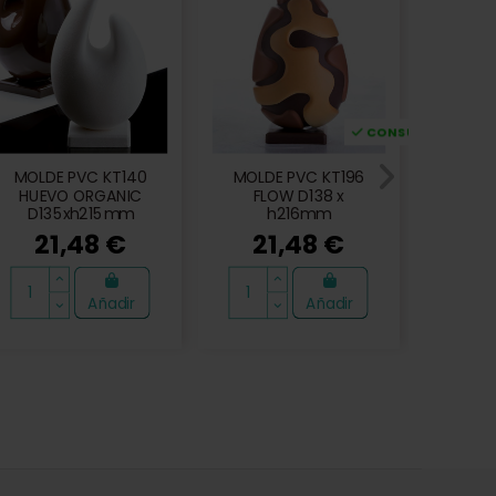
rega
CONSULTAR Disponi
MOLDE PVC KT140
MOLDE PVC KT196
MOLDE
HUEVO ORGANIC
FLOW D138 x
HAP
D135xh215mm
h216mm
21,48 €
21,48 €
2
Añadir
Añadir