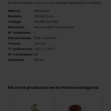
en el horneado, como en los moldes de plástico o metal).
Marca:
Silikomart
Modelo:
SQ098 Disco
Código:
40.498.20.0060
Material:
Silicona 100% alimentaria
Nº unidades:
1
Dimensiones:
Ø90 x h25 mm
Forma:
Cilindro
Tº utilización:
-60 / + 230ºC
Nº cavidades:
24
Volumen:
158 ml
56 otros productos en la misma categoría: