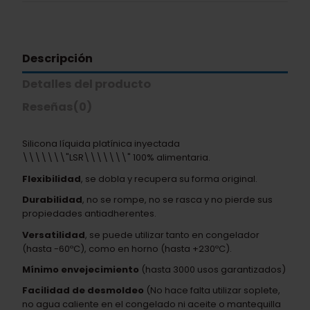
Descripción
Detalles del producto
Reseñas
(0)
Silicona líquida platínica inyectada
\\\\\\\"LSR\\\\\\\" 100% alimentaria.
Flexibilidad
, se dobla y recupera su forma original.
Durabilidad
, no se rompe, no se rasca y no pierde sus
propiedades antiadherentes.
Versatilidad
, se puede utilizar tanto en congelador
(hasta -60ºC), como en horno (hasta +230ºC).
Mínimo envejecimiento
(hasta 3000 usos garantizados)
Facilidad de desmoldeo
(No hace falta utilizar soplete,
no agua caliente en el congelado ni aceite o mantequilla