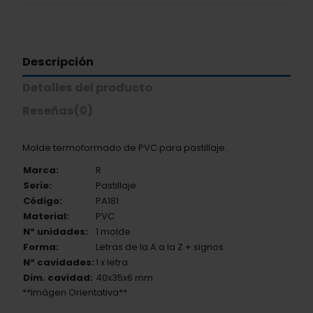
Descripción
Detalles del producto
Reseñas
(0)
Molde termoformado de PVC para pastillaje..
Marca:
R
Serie:
Pastillaje
Código:
PA181
Material:
PVC
Nº unidades:
1 molde
Forma:
Letras de la A a la Z + signos
Nº cavidades:
1 x letra
Dim. cavidad:
40x35x6 mm
**Imágen Orientativa**