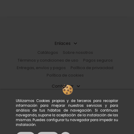
Enlaces
Catálogos
Sobre nosotros
Términos y condiciones de uso
Pagos seguros
Entregas, envíos y pagos
Política de privacidad
Política de cookies
Contactar
Restorhome
Utilizamos Cookies propias y de terceros para recopilar
Paseo de Guayaquil, 39 |08030 Barcelona, España
información para mejorar nuestros servicios y para
933 602 600
tienda@restorhome.es
análisis de tus hábitos de navegación. Si continuas
navegando, supone la aceptación de la instalación de las
mismas. Puedes configurar tu navegador para impedir su
instalación.
© Restorhome. Todos los derechos reservados.