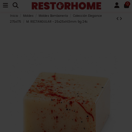
0
Inicio
Moldes
Moldes Bombonería
Colección Elegance
275x175
M. RECTANGULAR - 25x25xh13mm 9g 24c