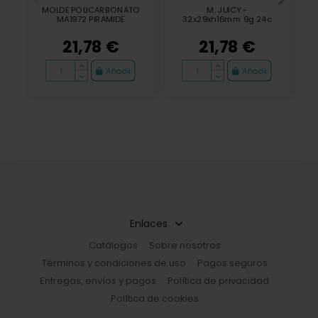
MOLDE POLICARBONATO
M. JUICY -
MA1972 PIRAMIDE
32x29xh16mm 9g 24c
21,78 €
21,78 €
Añadir
Añadir
Enlaces
Catálogos
Sobre nosotros
Términos y condiciones de uso
Pagos seguros
Entregas, envíos y pagos
Política de privacidad
Política de cookies