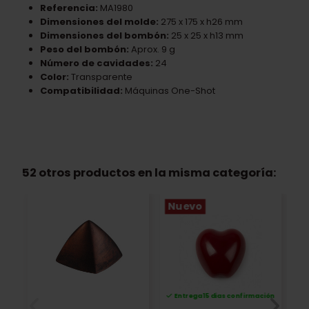
Referencia:
MA1980
Dimensiones del molde:
275 x 175 x h26 mm
Dimensiones del bombón:
25 x 25 x h13 mm
Peso del bombón:
Aprox. 9 g
Número de cavidades:
24
Color:
Transparente
Compatibilidad:
Máquinas One-Shot
52 otros productos en la misma categoría:
Nuevo
Entrega 15 dias confirmación