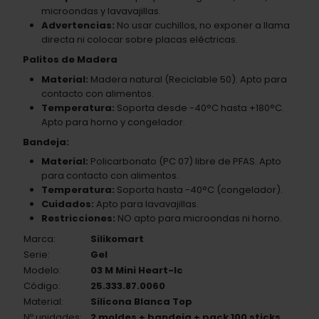
microondas y lavavajillas.
Advertencias:
No usar cuchillos, no exponer a llama
directa ni colocar sobre placas eléctricas.
Palitos de Madera
Material:
Madera natural (Reciclable 50). Apto para
contacto con alimentos.
Temperatura:
Soporta desde -40°C hasta +180°C.
Apto para horno y congelador.
Bandeja:
Material:
Policarbonato (PC 07) libre de PFAS. Apto
para contacto con alimentos.
Temperatura:
Soporta hasta -40°C (congelador).
Cuidados:
Apto para lavavajillas.
Restricciones:
NO apto para microondas ni horno.
Marca:
Silikomart
Serie:
Gel
Modelo:
03 M Mini Heart-Ic
Código:
25.333.87.0060
Material:
Silicona Blanca Top
Nº unidades:
2 moldes + bandeja + pack 100 sticks