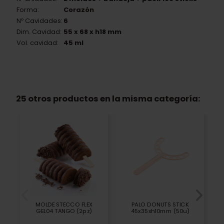
Forma:
Corazón
Nº Cavidades:
6
Dim. Cavidad:
55 x 68 x h18 mm
Vol. cavidad:
45 ml
25 otros productos en la misma categoría:
MOLDE STECCO FLEX
PALO DONUTS STICK
GEL04 TANGO (2pz)
45x35xh10mm (50u)