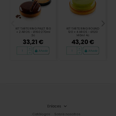
KIT TARTE RING PALET 150
KIT TARTE RING ROUND
+ 2 AROS - Ø150 270ml
120 + 4 AROS - Ø120
2c
140ml 4c
33,21 €
43,20 €
Añadir
Añadir
Enlaces
Catálogos
Sobre nosotros