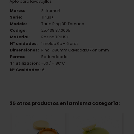
Apto para lavavajillas.
Marca:
Silikomart
Serie:
TPlus+
Modelo:
Tarte Ring 3D Tornado
Código:
25.438.87.0065
Material:
Resina TPLUS+
Nº unidades:
1 molde 6c + 6 aros
Dimensiones:
Ring: Ø80mm Cavidad:Ø77xh16mm
Forma:
Redondeada
Tº utilización:
-60 / +180ºC
Nº Cavidades:
6
25 otros productos en la misma categoría: