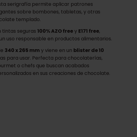
sta serigrafía permite aplicar patrones
egantes sobre bombones, tabletas, y otras
colate templado.
 tintas seguras
100% AZO free
y
E171 free
,
un uso responsable en productos alimentarios.
de
340 x 265 mm
y viene en un
blister de 10
istas para usar. Perfecta para chocolaterías,
gourmet o chefs que buscan acabados
personalizados en sus creaciones de chocolate.