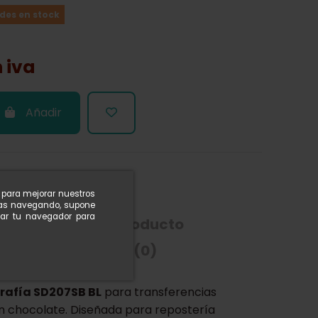
des en stock
n iva
Añadir
n para mejorar nuestros
nuas navegando, supone
rar tu navegador para
ón
Detalles del producto
 PAVONI
Reseñas
(0)
grafía SD207SB BL
para transferencias
n chocolate. Diseñada para repostería