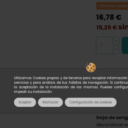
Últimas unida
16,78 €
si
15,25 €
Utilizamos Cookies propias y de terceros para recopilar informació
servicios y para análisis de tus hábitos de navegación. Si conti
la aceptación de la instalación de las mismas. Puedes configu
Descripci
impedir su instalación.
Acerca de
Aceptar
Rechazar
Configuración de cookies
Hoja de seri
decorativas e