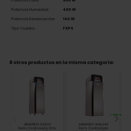
Potencia Calor :
500 W
Potencia Humedad:
400 W
Potencia Desescarche:
140 W
Tipo Cuadro:
FXP4
8 otros productos en la misma categoría:
Entrega pro
ARMARIO AA20V
ARMARIO AU1x24V
Ferm.Controlada 20 b.
Ferm.Controlada