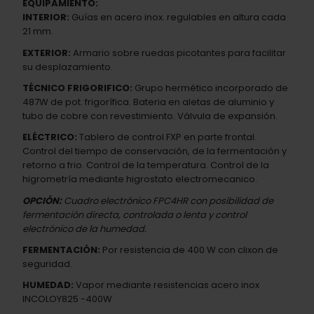
EQUIPAMIENTO:
INTERIOR:
Guías en acero inox. regulables en altura cada
21 mm.
EXTERIOR:
Armario sobre ruedas picotantes para facilitar
su desplazamiento.
TÉCNICO FRIGORIFICO:
Grupo hermético incorporado de
487W de pot. frigorífica. Bateria en aletas de aluminio y
tubo de cobre con revestimiento. Válvula de expansión.
ELÉCTRICO:
Tablero de control FXP en parte frontal.
Control del tiempo de conservación, de la fermentación y
retorno a frio. Control de la temperatura. Control de la
higrometría mediante higrostato electromecanico.
OPCIÓN:
Cuadro electrónico FPC4HR con posibilidad de
fermentación directa, controlada o lenta y control
electrónico de la humedad.
FERMENTACIÓN:
Por resistencia de 400 W con clixon de
seguridad.
HUMEDAD:
Vapor mediante resistencias acero inox
INCOLOY825 -400W