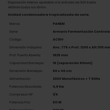
Disposición interior ajustable a la entrada de 600 kasta
460mm todos los 10mm.
Unidad condensadora tropicalizada de serie.
Marca:
PANEM
Serie:
Armario Fermentación Control
Código:
AC16V
Dimensión máquina:
Anc.:775 x Prof.:1200 x Alt:1110 m
Prof. Puerta Abierta:
1925 mm
Capacidad Bandejas:
16 (separación 63mm)
Dimensión Bandejas:
60 x 40 cm
Alimentación:
230V Monofásicos + T 50Hz
Potencia Absorbida:
0,9 Kw
Compresor HP:
1/4
Potencia Frío:
511 W