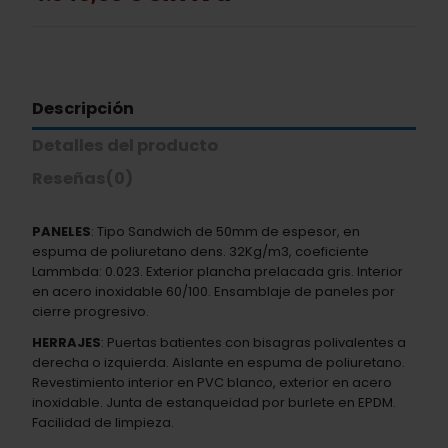
Descripción
Detalles del producto
Reseñas
(0)
PANELES
: Tipo Sandwich de 50mm de espesor, en
espuma de poliuretano dens. 32Kg/m3, coeficiente
Lammbda: 0.023. Exterior plancha prelacada gris. Interior
en acero inoxidable 60/100. Ensamblaje de paneles por
cierre progresivo.
HERRAJES
: Puertas batientes con bisagras polivalentes a
derecha o izquierda. Aislante en espuma de poliuretano.
Revestimiento interior en PVC blanco, exterior en acero
inoxidable. Junta de estanqueidad por burlete en EPDM.
Facilidad de limpieza.