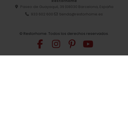
Restorhome
Paseo de Guayaquil, 39 |08030 Barcelona, España
933 602 600
tienda@restorhome.es
© Restorhome. Todos los derechos reservados.