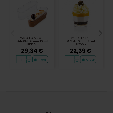
VASO ECLAIR XL -
VASO PENTA -
144x43xh48mm 165ml
Ø72xh56mm 120ml
PK100u
PK100u
29,34 €
22,39 €
Añadir
Añadir