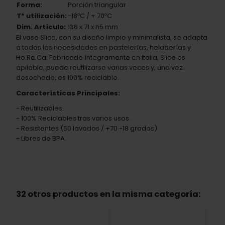
Forma:
Porción triangular
Tº utilización:
-18ºC / + 70ºC
Dim. Artículo:
136 x 71 x h5 mm
El vaso Slice, con su diseño limpio y minimalista, se adapta
a todas las necesidades en pastelerías, heladerías y
Ho.Re.Ca. Fabricado íntegramente en Italia, Slice es
apilable, puede reutilizarse varias veces y, una vez
desechado, es 100% reciclable.
Características Principales:
- Reutilizables.
- 100% Reciclables tras varios usos.
- Resistentes (50 lavados / +70 -18 grados).
- Libres de BPA.
32 otros productos en la misma categoría: