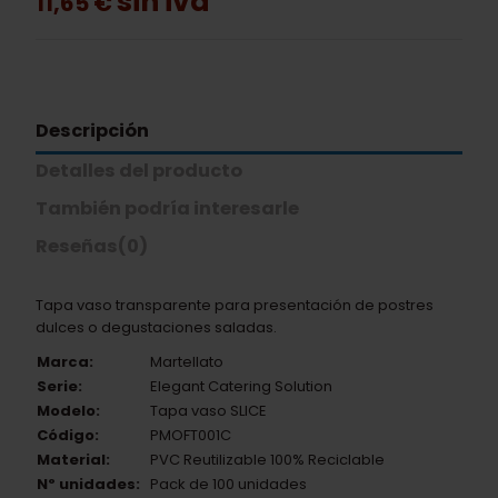
sin iva
11,65 €
Descripción
Detalles del producto
También podría interesarle
Reseñas
(0)
Tapa vaso transparente para presentación de postres
dulces o degustaciones saladas.
Marca:
Martellato
Serie:
Elegant Catering Solution
Modelo:
Tapa vaso SLICE
Código:
PMOFT001C
Material:
PVC Reutilizable 100% Reciclable
Nº unidades:
Pack de 100 unidades