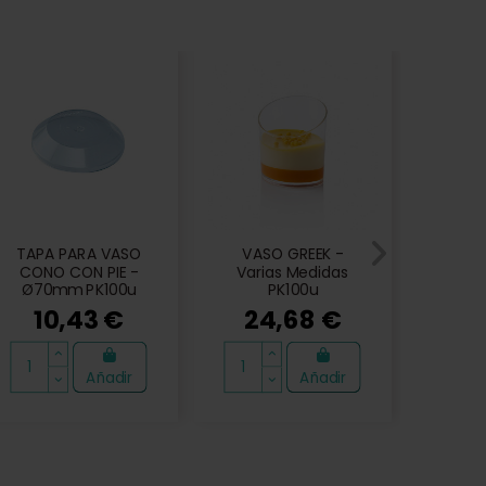
TAPA PARA VASO
VASO GREEK -
VA
CONO CON PIE -
Varias Medidas
90x83
Ø70mm PK100u
PK100u
m
10,43 €
24,68 €
2
Añadir
Añadir