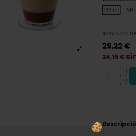
135 ml
150 
Referencia
CP
29,22 €
si
24,15 €
Descripci
También po