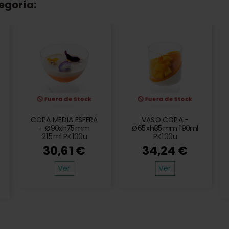
egoría:
Fuera de Stock
Fuera de Stock
COPA MEDIA ESFERA
VASO COPA -
- Ø90xh75mm
Ø65xh85mm 190ml
215ml PK100u
PK100u
30,61 €
34,24 €
Ver
Ver