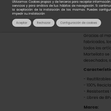
Utilizamos Cookies propias y de terceros para recopilar informació
servicios y para análisis de tus hábitos de navegación. Si conti
la aceptación de la instalación de las mismas. Puedes configu
Vaso transpa
impedir su instalación.
de postres du
Aceptar
Rechazar
Configuración de cookies
tres medidas di
Gracias al mat
fabricados, lo
todos los artí
Martellato se 
desechados, s
Característi
- Reutilizables
- 100% Recicla
- Resistentes 
- Libres de BP
Marca: