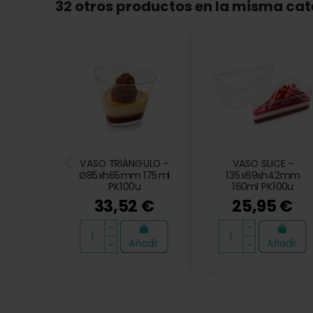
32 otros productos en la misma cat
VASO TRIÁNGULO -
VASO SLICE -
Ø85xh65mm 175ml
135x69xh42mm
PK100u
160ml PK100u
33,52 €
25,95 €
Añadir
Añadir