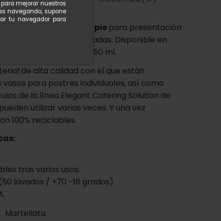
n para mejorar nuestros
nuas navegando, supone
rar tu navegador para
rente modelo
Cono con pie
para presentación
lces o degustaciones saladas. Disponible en
stintas: 90 ml, 135 ml y 150 ml.
erial de alta calidad con el que están
s vasos para postres individuales, así como
culos de la línea Elegant Catering Solution de
pueden utilizar varias veces. Y una vez
on 100% reciclables.
cas:
.
bles tras varios usos.
(50 lavados / +70 -18 grados).
A.
Martellato