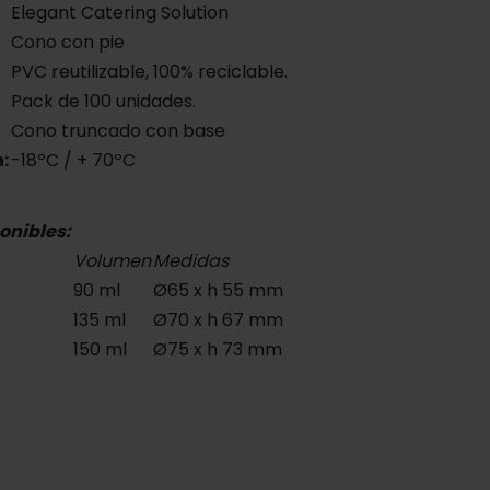
Elegant Catering Solution
Cono con pie
PVC reutilizable, 100% reciclable.
Pack de 100 unidades.
Cono truncado con base
:
-18ºC / + 70ºC
onibles:
Volumen
Medidas
90 ml
Ø65 x h 55 mm
135 ml
Ø70 x h 67 mm
150 ml
Ø75 x h 73 mm