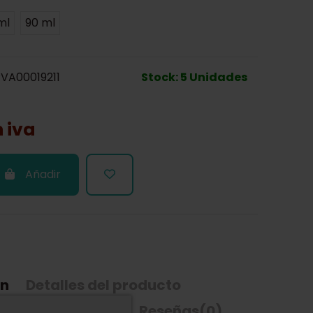
ml
90 ml
VA00019211
Stock: 5 Unidades
n iva
Añadir
ón
Detalles del producto
dría interesarle
Reseñas
(0)