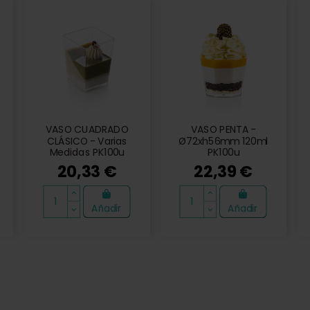
VASO CUADRADO
VASO PENTA -
CLÁSICO - Varias
Ø72xh56mm 120ml
Medidas PK100u
PK100u
20,33 €
22,39 €
Añadir
Añadir