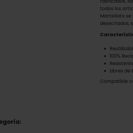
fabricados, lo
todos los artí
Martellato se 
desechados, s
Característi
Reutilizabl
100% Recic
Resistente
Libres de 
Compatible c
egoría: