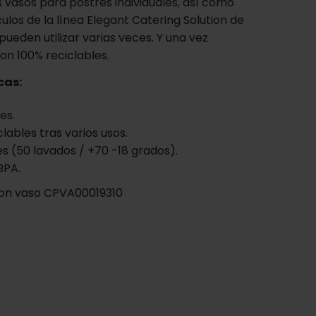
s vasos para postres individuales, así como
culos de la línea Elegant Catering Solution de
pueden utilizar varias veces. Y una vez
on 100% reciclables.
cas:
es.
lables tras varios usos.
s (50 lavados / +70 -18 grados).
BPA.
on vaso CPVA00019310