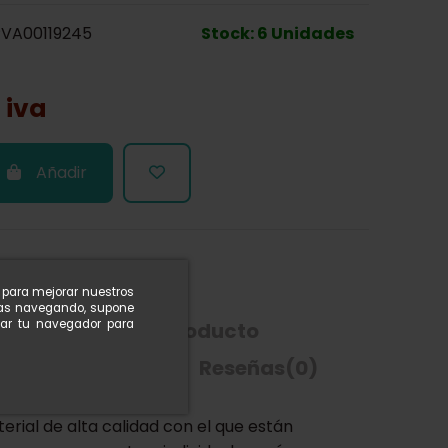
VA00119245
Stock: 6 Unidades
 iva
Añadir
n para mejorar nuestros
nuas navegando, supone
rar tu navegador para
ón
Detalles del producto
dría interesarle
Reseñas
(0)
erial de alta calidad con el que están