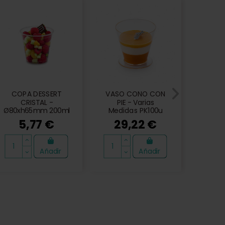
COPA DESSERT
VASO CONO CON
TAPA
CRISTAL -
PIE - Varias
TR
Ø80xh65mm 200ml
Medidas PK100u
83x8
PK50u
1
5,77 €
29,22 €
1
Añadir
Añadir