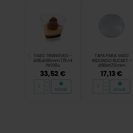
VASO TRIÁNGULO -
TAPA PARA VASO
Ø85xh65mm 175ml
REDONDO BUCKET -
PK100u
Ø80xh7,5mm
PK100u
33,52 €
17,13 €
Añadir
Añadir