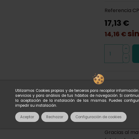
Referencia
CP
17,13 €
sin
14,16 €
Utilizamos Cookies propias y de terceros para recopilar informació
servicios y para análisis de tus hábitos de navegación. Si conti
la aceptación de la instalación de las mismas. Puedes configu
Descripci
impedir su instalación.
También po
Aceptar
Rechazar
Configuración de cookies
Gracias al mat