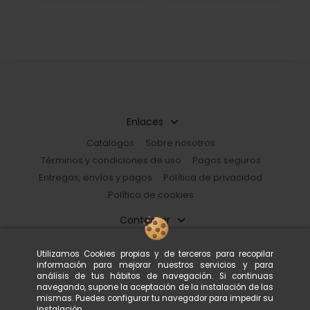
Enlaces
Catálogos
Sobre nosotros
Términos y condiciones de uso
Pagos seguros
Entregas, envíos y pagos
Política de privacidad
Política de cookies
Contactar
Restorhome
Utilizamos Cookies propias y de terceros para recopilar
Paseo de Guayaquil, 39 |08030 Barcelona, España
información para mejorar nuestros servicios y para
933 602 600
tienda@restorhome.es
análisis de tus hábitos de navegación. Si continuas
navegando, supone la aceptación de la instalación de las
mismas. Puedes configurar tu navegador para impedir su
instalación.