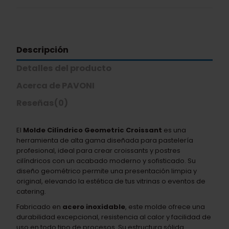
Descripción
Detalles del producto
Acerca de PAVONI
Reseñas
(0)
El
Molde Cilíndrico Geometric Croissant
es una
herramienta de alta gama diseñada para pastelería
profesional, ideal para crear croissants y postres
cilíndricos con un acabado moderno y sofisticado. Su
diseño geométrico permite una presentación limpia y
original, elevando la estética de tus vitrinas o eventos de
catering.
Fabricado en
acero inoxidable
, este molde ofrece una
durabilidad excepcional, resistencia al calor y facilidad de
uso en todo tipo de procesos. Su estructura sólida